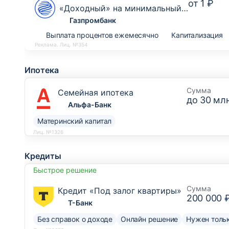
от
1 ₽
«Доходный» на минимальный
остаток
Газпромбанк
Выплата процентов ежемесячно
Капитализация
Реклама. Лиц. №354
Ипотека
Сумма
Семейная ипотека
до
30 млн
Альфа-Банк
Материнский капитал
Лиц. №1326
Кредиты
Быстрое решение
Сумма
Кредит «Под залог квартиры»
200 000 
Т-Банк
Без справок о доходе
Онлайн решение
Нужен тольк