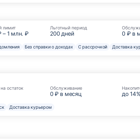
й лимит
Льготный период
Обслуж
₽
–
1 млн. ₽
200
дней
0 ₽ в 
домления
Без справки о доходах
С рассрочкой
Доставка ку
на остаток
Обслуживание
Накопит
0 ₽ в месяц
до 14
ск
Доставка курьером