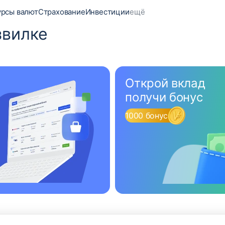
урсы валют
Страхование
Инвестиции
ещё
звилке
Открой вклад
получи бонус
1000 бонусов