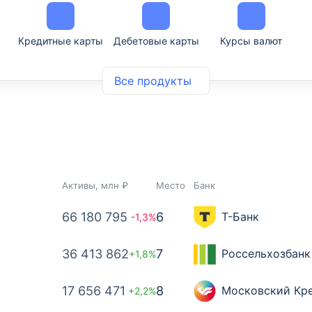
Кредитные карты
Дебетовые карты
Курсы валют
Все продукты
Активы, млн ₽
Место
Банк
66 180 795
6
Т-Банк
-1,3%
36 413 862
7
Россельхозбанк
+1,8%
17 656 471
8
Московский Кр
+2,2%