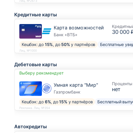
Лиц. №2673
Кредитные карты
Кредитны
Карта возможностей
30 000 
Банк «ВТБ»
Кешбэк: до
15%
, до
50%
у партнёров
Бесплатные уве
Лиц. №1000
Дебетовые карты
Выберу рекомендует
Проценты 
Умная карта "Мир"
нет
Газпромбанк
Кешбэк: до
6%
, до
15%
у партнёров
Бесплатный выпу
Реклама. Лиц. №354
Автокредиты