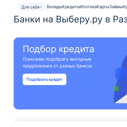
Вклады
Кредиты
Ипотека
Карты
Займы
К
Для себя
Банки на Выберу.ру в Ра
Подбор кредита
Поможем подобрать выгодные
предложения от разных банков
Подобрать кредит