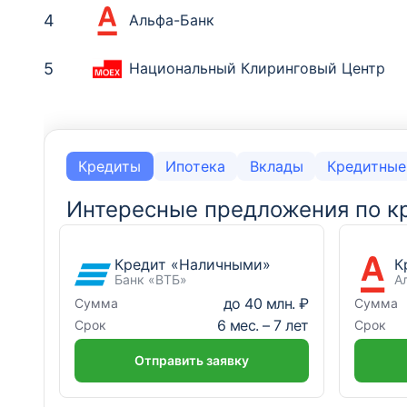
4
Альфа-Банк
5
Национальный Клиринговый Центр
Место
Место
Банк
Банк
1
1
Сбербанк России
Сбербанк России
Кредиты
Ипотека
Вклады
Кредитные
2
2
Банк «ВТБ»
Банк «ВТБ»
Интересные предложения по к
3
3
Альфа-Банк
Альфа-Банк
Кредит «Наличными»
К
Банк «ВТБ»
А
4
4
Т-Банк
Т-Банк
до
40 млн. ₽
Сумма
Сумма
6
мес. –
7
лет
Срок
Срок
5
5
Совкомбанк
Газпромбанк
Отправить заявку