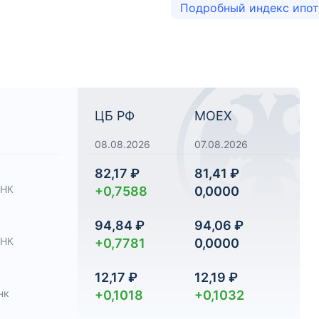
Подробный индекс ипо
ЦБ РФ
MOEX
08.08.2026
07.08.2026
82,17 ₽
81,41 ₽
НК
+0,7588
0,0000
94,84 ₽
94,06 ₽
НК
+0,7781
0,0000
12,17 ₽
12,19 ₽
нк
+0,1018
+0,1032