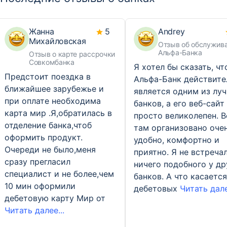
Жанна
5
Andrey
Михайловская
Отзыв об обслужив
Альфа-Банка
Отзыв о карте рассрочки
Совкомбанка
Я хотел бы сказать, чт
Предстоит поездка в
Альфа-Банк действите
ближайшее зарубежье и
является одним из лу
при оплате необходима
банков, а его веб-сайт
карта мир .Я,обратилась в
просто великолепен. В
отделение банка,чтоб
там организовано оче
оформить продукт.
удобно, комфортно и
Очереди не было,меня
приятно. Я не встреча
сразу прегласил
ничего подобного у др
специалист и не более,чем
банков. А что касается
10 мин оформили
дебетовых
Читать дале
дебетовую карту Мир от
Читать далее...