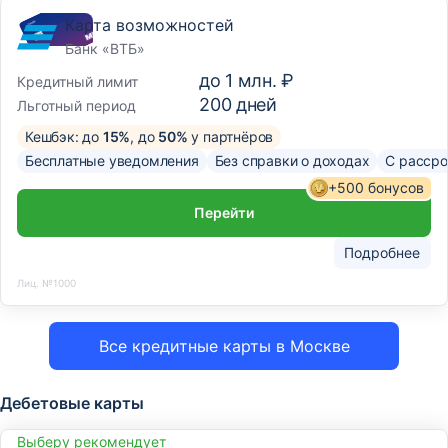
Карта возможностей
Банк «ВТБ»
до
1 млн. ₽
Кредитный лимит
200
дней
Льготный период
Кешбэк: до
15%
, до
50%
у партнёров
Бесплатные уведомления
Без справки о доходах
С рассро
+500 бонусов
Перейти
Подробнее
Лиц. №1000
Все кредитные карты в Москве
Дебетовые карты
Выберу рекомендует