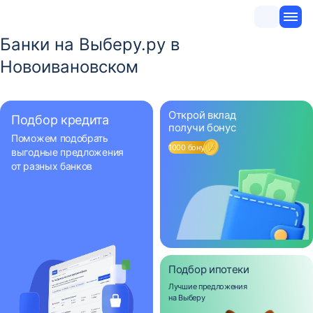
Банки на Выберу.ру в
Новоивановском
Открой вклад
Подбор кредита
получи бонус
Поможем подобрать
1000 бонусов
выгодные предложения
от разных банков
Подбор ипотеки
Лучшие предложения
на Выберу