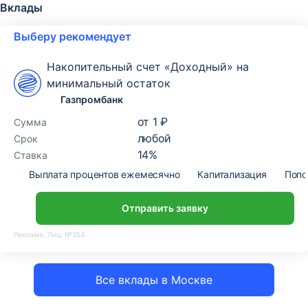
Вклады
Выберу рекомендует
Накопительный счет «Доходный» на
минимальный остаток
Газпромбанк
от
1 ₽
Сумма
любой
Срок
14
%
Ставка
Выплата процентов ежемесячно
Капитализация
Попо
Отправить заявку
Реклама. Лиц. №354
Все вклады в Москве