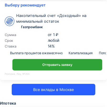
Выберу рекомендует
Накопительный счет «Доходный» на
минимальный остаток
Газпромбанк
от
1 ₽
Сумма
любой
Срок
14
%
Ставка
Выплата процентов ежемесячно
Капитализация
Попо
Отправить заявку
Реклама. Лиц. №354
Все вклады в Москве
Ипотека