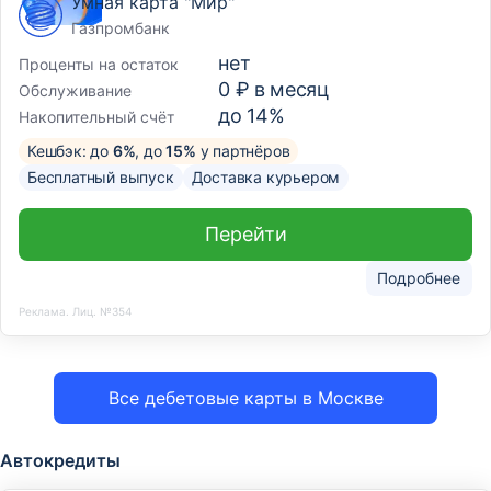
Умная карта "Мир"
Газпромбанк
нет
Проценты на остаток
0 ₽ в месяц
Обслуживание
до 14%
Накопительный счёт
Кешбэк: до
6%
, до
15%
у партнёров
Бесплатный выпуск
Доставка курьером
Перейти
Подробнее
Реклама. Лиц. №354
Все дебетовые карты в Москве
Автокредиты