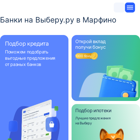
Банки на Выберу.ру в Марфино
Открой вклад
Подбор кредита
получи бонус
Поможем подобрать
1000 бонусов
выгодные предложения
от разных банков
Подбор ипотеки
Лучшие предложения
на Выберу