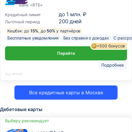
Банк «ВТБ»
до
1 млн. ₽
Кредитный лимит
200
дней
Льготный период
Кешбэк: до
15%
, до
50%
у партнёров
Бесплатные уведомления
Без справки о доходах
С рассро
+500 бонусов
Перейти
Подробнее
Лиц. №1000
Все кредитные карты в Москве
Дебетовые карты
Выберу рекомендует