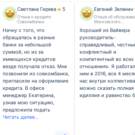
Светлана Гирева
5
Евгений Зеленин
Отзыв о кредите
Отзыв об обслужив
Совкомбанка
Московского
Нефтехимического 
Начну с того, что
Хороший из Вайвера
обращалась в разные
руководитель-
банки за небольшой
справедливый, честный
суммой, но из за
конфликтный и
имеющихся кредитов
компетентный во всех
везде получала отказ. Мне
отношениях. Я работал
позвонили из совкомбанка,
ним в 2016, все 4 меся
пригласили на оформление
нас внутри коллектив
кредита. В офисе
можно сказать полная
менеджер Екатерина,
идиллия и равенство б
узнав мою ситуацию,
предложила подать
Читать далее...