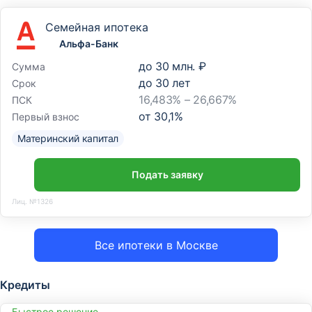
Семейная ипотека
Альфа-Банк
до
30 млн. ₽
Сумма
до
30
лет
Срок
16,483% – 26,667%
ПСК
от
30,1
%
Первый взнос
Материнский капитал
Подать заявку
Лиц. №1326
Все ипотеки в Москве
Кредиты
Быстрое решение