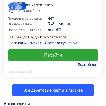
Умная карта "Мир"
Газпромбанк
нет
Проценты на остаток
0 ₽ в месяц
Обслуживание
до 14%
Накопительный счёт
Кэшбек: до
6%
, до
15%
у партнёров
Бесплатный выпуск
Доставка курьером
Перейти
Подробнее
Реклама. Лиц. №354
Все дебетовые карты в Москве
Автокредиты