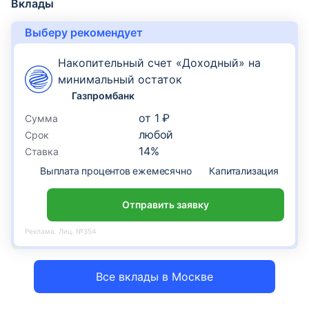
Вклады
Выберу рекомендует
Накопительный счет «Доходный» на
минимальный остаток
Газпромбанк
от
1 ₽
Сумма
любой
Срок
14
%
Ставка
Выплата процентов ежемесячно
Капитализация
По
Отправить заявку
Реклама. Лиц. №354
Все вклады в Москве