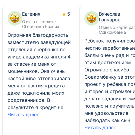
Евгения
5
Вячеслав
Гончаров
Отзыв о кредите
Сбербанка России
Отзыв о карте ра
Совкомбанка
Огромная благодарность
Ребенок получил св
заместителю заведующей
честно заработанны
отделения сбербанка по
баллы очень рад и г
улице академика янгеля 4
этим достижением .
за спасение меня от
Огромное спасибо
мошенников. Она очень
Совкомбанку за это
настойчиво отговаривала
проект у ребенка по
меня от взятия кредита
интерес и стремлен
даже подключила моих
делать задания и ем
родственников. В
полезно и поучитель
результате я кредит не
мне удовольствие
Читать далее...
наблюдать как сын
Читать далее...