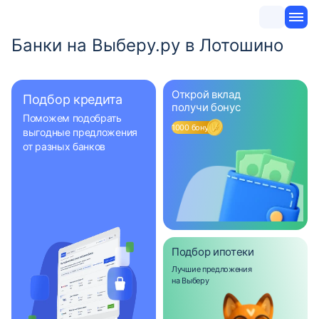
Банки на Выберу.ру в Лотошино
Открой вклад
Подбор кредита
получи бонус
Поможем подобрать
1000 бонусов
выгодные предложения
от разных банков
Подбор ипотеки
Лучшие предложения
на Выберу