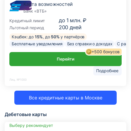
Карта возможностей
Банк «ВТБ»
до
1 млн. ₽
Кредитный лимит
200
дней
Льготный период
Кэшбек: до
15%
, до
50%
у партнёров
Бесплатные уведомления
Без справки о доходах
С расс
+500 бонусов
Перейти
Подробнее
Лиц. №1000
Все кредитные карты в Москве
Дебетовые карты
Выберу рекомендует