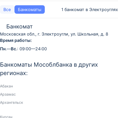
1 банкомат в Электроуглях
Все
Банкоматы
Банкомат
Московская обл., г. Электроугли, ул. Школьная, д. 8
Время работы:
Пн
.—
Вс
.: 09:00—24:00
Банкоматы Мособлбанка в других
регионах:
Абакан
Арзамас
Архангельск
Астрахань
Барнаул
Белгород
Видное
Владивосток
Владимир
Вологда
Горно-Алтайск
Дмитров
Долгопрудный
Иваново
Ижевск
Иркутск
Йошкар-Ола
Казань
Кемерово
Киров
Коломна
Королёв
Красногорск
Краснодар
Красноярск
Курган