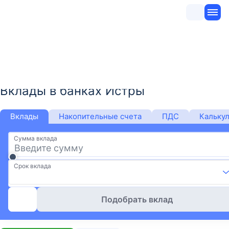
Вклады в банках Истры
Вклады
Накопительные счета
ПДС
Калькул
Сумма вклада
Срок вклада
Подобрать вклад