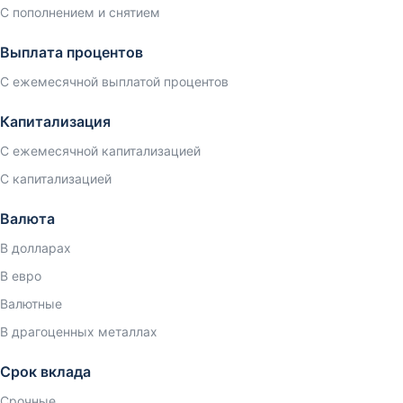
С пополнением и снятием
Выплата процентов
С ежемесячной выплатой процентов
Капитализация
С ежемесячной капитализацией
С капитализацией
Валюта
В долларах
В евро
Валютные
В драгоценных металлах
Срок вклада
Срочные