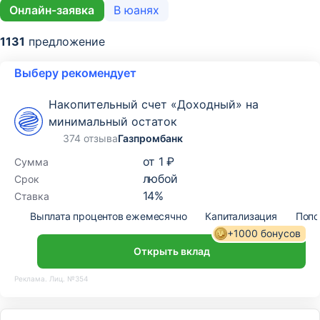
Онлайн-заявка
В юанях
1131
предложение
Выберу рекомендует
Накопительный счет «Доходный» на
минимальный остаток
374 отзыва
Газпромбанк
от
1 ₽
Сумма
любой
Срок
14
%
Ставка
Выплата процентов ежемесячно
Капитализация
Попо
+1000 бонусов
Открыть вклад
Реклама. Лиц. №354