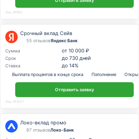
Отправить заявку
Лиц. №963
Срочный вклад Сейв
55 отзывов
Яндекс Банк
от
10 000 ₽
Сумма
до
730
дней
Срок
до
14
%
Ставка
Выплата процентов в конце срока
Пополнение
Откры
Отправить заявку
Лиц. №3027
Локо-вклад промо
87 отзывов
Локо-Банк