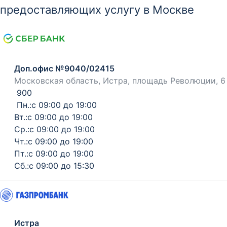
предоставляющих услугу в Москве
Доп.офис №9040/02415
Московская область, Истра, площадь Революции, 6
900
Пн.:с 09:00 до 19:00
Вт.:с 09:00 до 19:00
Ср.:с 09:00 до 19:00
Чт.:с 09:00 до 19:00
Пт.:с 09:00 до 19:00
Сб.:с 09:00 до 15:30
Истра