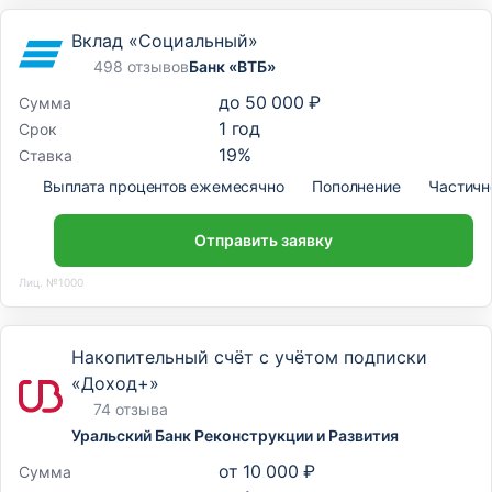
Вклад «Социальный»
498 отзывов
Банк «ВТБ»
до
50 000 ₽
Сумма
1
год
Срок
19
%
Ставка
Выплата процентов ежемесячно
Пополнение
Частичн
Отправить заявку
Лиц. №1000
Накопительный счёт с учётом подписки
«Доход+»
74 отзыва
Уральский Банк Реконструкции и Развития
от
10 000 ₽
Сумма