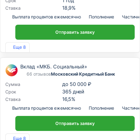
1
год
Срок
18,9
%
Ставка
Выплата процентов ежемесячно
Пополнение
Частичн
Отправить заявку
Лиц. №354
Еще 8
Вклад «МКБ. Социальный»
66 отзывов
Московский Кредитный Банк
до
50 000 ₽
Сумма
365
дней
Срок
16,5
%
Ставка
Выплата процентов ежемесячно
Пополнение
Частичн
Отправить заявку
Лиц. №1978
Еще 8