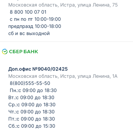
Московская область, Истра, улица Ленина, 75
8 800 100 07 01
с пн по пт 10:00-19:00
предпразд 10:00-18:00
сб и вс выходной
Доп.офис №9040/02425
Московская область, Истра, улица Ленина, 1А
8(800)555-55-50
Пн.:с 09:00 до 18:30
Вт.:с 09:00 до 18:30
Ср.:с 09:00 до 18:30
Чт.:с 09:00 до 18:30
Пт.:с 09:00 до 18:30
Сб.:с 09:00 до 15:30